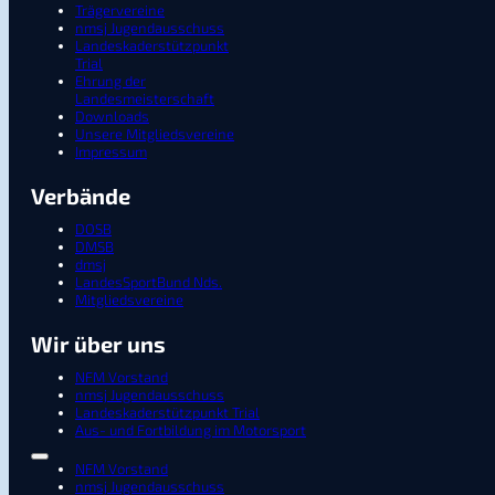
Trägervereine
nmsj Jugendausschuss
Landeskaderstützpunkt
Trial
Ehrung der
Landesmeisterschaft
Downloads
Unsere Mitgliedsvereine
Impressum
Verbände
DOSB
DMSB
dmsj
LandesSportBund Nds.
Mitgliedsvereine
Wir über uns
NFM Vorstand
nmsj Jugendausschuss
Landeskaderstützpunkt Trial
Aus- und Fortbildung im Motorsport
NFM Vorstand
nmsj Jugendausschuss